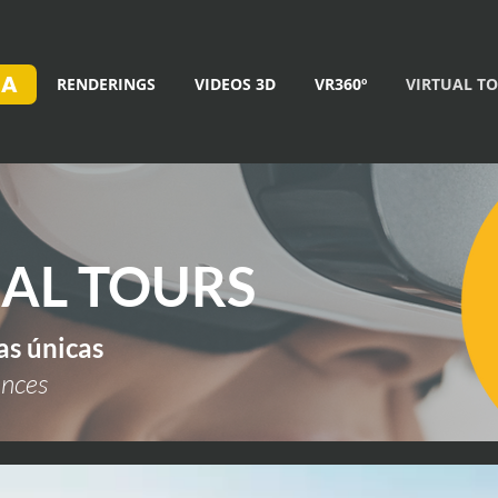
IA
RENDERINGS
VIDEOS 3D
VR360º
VIRTUAL T
AL TOURS
as únicas
ences